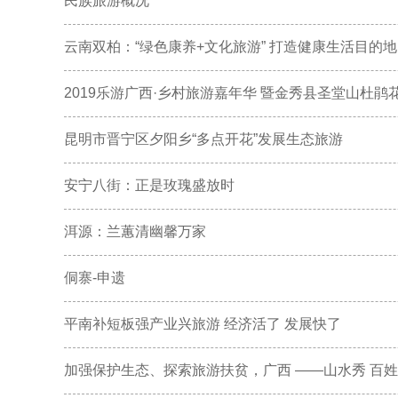
民族旅游概况
云南双柏：“绿色康养+文化旅游” 打造健康生活目的地
2019乐游广西·乡村旅游嘉年华 暨金秀县圣堂山杜
昆明市晋宁区夕阳乡“多点开花”发展生态旅游
安宁八街：正是玫瑰盛放时
洱源：兰蕙清幽馨万家
侗寨-申遗
平南补短板强产业兴旅游 经济活了 发展快了
加强保护生态、探索旅游扶贫，广西 ——山水秀 百