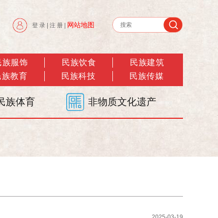
网站地图
登 录
|
注 册
|
民族服饰
民族饮食
民族建筑
民族教育
民族科技
民族传媒
民族体育
非物质文化遗产
2025-03-19